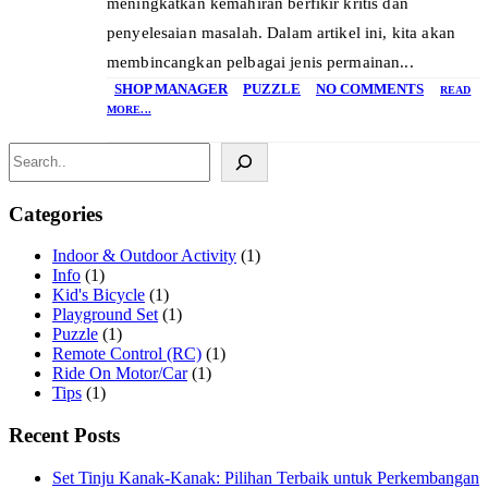
meningkatkan kemahiran berfikir kritis dan
penyelesaian masalah. Dalam artikel ini, kita akan
membincangkan pelbagai jenis permainan...
SHOP MANAGER
PUZZLE
NO COMMENTS
READ
MORE...
Search
Categories
Indoor & Outdoor Activity
(1)
Info
(1)
Kid's Bicycle
(1)
Playground Set
(1)
Puzzle
(1)
Remote Control (RC)
(1)
Ride On Motor/Car
(1)
Tips
(1)
Recent Posts
Set Tinju Kanak-Kanak: Pilihan Terbaik untuk Perkembangan