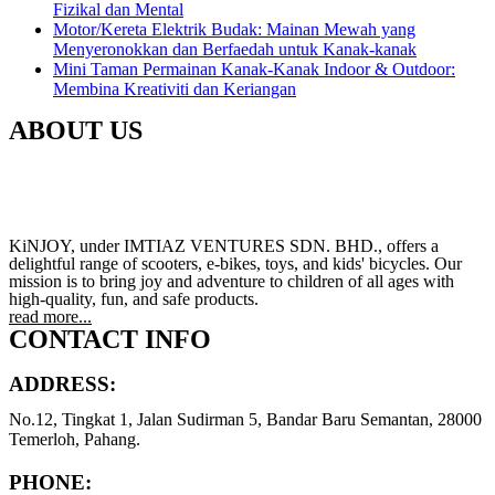
Fizikal dan Mental
Motor/Kereta Elektrik Budak: Mainan Mewah yang
Menyeronokkan dan Berfaedah untuk Kanak-kanak
Mini Taman Permainan Kanak-Kanak Indoor & Outdoor:
Membina Kreativiti dan Keriangan
ABOUT US
KiNJOY, under IMTIAZ VENTURES SDN. BHD., offers a
delightful range of scooters, e-bikes, toys, and kids' bicycles. Our
mission is to bring joy and adventure to children of all ages with
high-quality, fun, and safe products.
read more...
CONTACT INFO
ADDRESS:
No.12, Tingkat 1, Jalan Sudirman 5, Bandar Baru Semantan, 28000
Temerloh, Pahang.
PHONE: